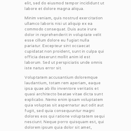
elit, sed do eiusmod tempor incididunt ut
labore et dolore magna aliqua.
Minim veniam, quis nostrud exercitation
ullamco laboris nisi ut aliquip ex ea
commodo consequat. Duis aute irure
dolor in reprehenderit in voluptate velit
esse cillum dolore eu fugiat nulla
pariatur. Excepteur sint occaecat
cupidatat non proident, sunt in culpa qui
officia deserunt mollit anim id est
laborum. Sed ut perspiciatis unde omnis
iste natus error sit.
Voluptatem accusantium doloremque
laudantium, totam rem aperiam, eaque
ipsa quae ab illo inventore veritatis et
quasi architecto beatae vitae dicta sunt
explicabo. Nemo enim ipsam voluptatem
quia voluptas sit aspernatur aut odit aut
fugit, sed quia consequuntur magni
dolores eos qui ratione voluptatem sequi
nesciunt. Neque porro quisquam est, qui
dolorem ipsum quia dolor sit amet,