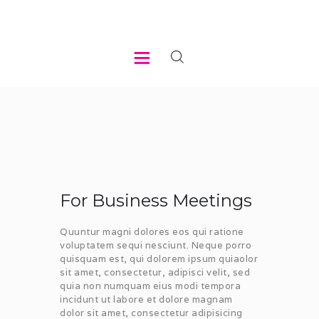
HOME
ABOUT US
WHAT WE DO
REGISTER
For Business Meetings
MEMBER LOGIN
Quuntur magni dolores eos qui ratione
voluptatem sequi nesciunt. Neque porro
quisquam est, qui dolorem ipsum quiaolor
sit amet, consectetur, adipisci velit, sed
quia non numquam eius modi tempora
incidunt ut labore et dolore magnam
dolor sit amet, consectetur adipisicing